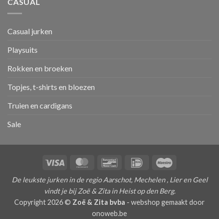
CASUAL
Casual jurken
Playsuits
Rokken en broeken
Topjes, t-shirts en bloezen
Truien en cardigans
Sale
Visa
MasterCard
Bancontact
IDeal
Maestro
De leukste jurken in de regio Aarschot, Mechelen , Lier en Geel
vindt je bij Zoë & Zita in Heist op den Berg.
Copyright 2026 ©
Zoë & Zita bvba
-
webshop gemaakt door
onoweb.be