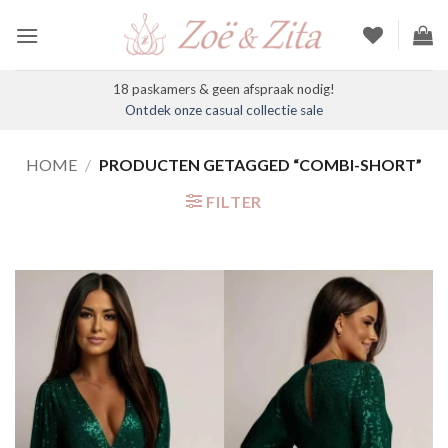
Ga
naar
inhoud
18 paskamers & geen afspraak nodig!
Ontdek onze casual collectie sale
HOME
/
PRODUCTEN GETAGGED “COMBI-SHORT”
FILTER