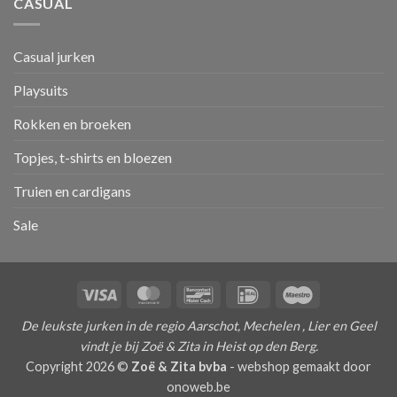
CASUAL
Casual jurken
Playsuits
Rokken en broeken
Topjes, t-shirts en bloezen
Truien en cardigans
Sale
Visa
MasterCard
Bancontact
IDeal
Maestro
De leukste jurken in de regio Aarschot, Mechelen , Lier en Geel
vindt je bij Zoë & Zita in Heist op den Berg.
Copyright 2026 ©
Zoë & Zita bvba
-
webshop gemaakt door
onoweb.be