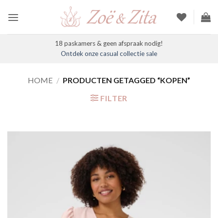
Ga
naar
inhoud
18 paskamers & geen afspraak nodig!
Ontdek onze casual collectie sale
HOME
/
PRODUCTEN GETAGGED “KOPEN”
FILTER