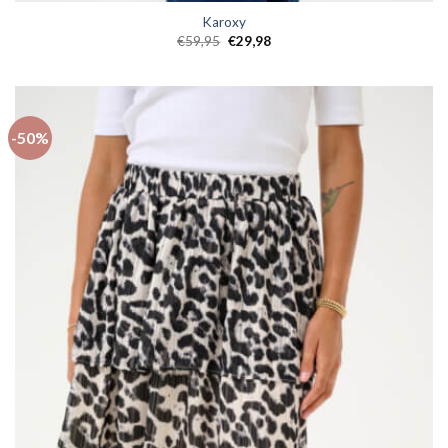
Karoxy
€
59,95
€
29,98
-50%