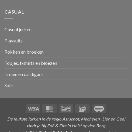
CASUAL
Casual jurken
Playsuits
Rokken en broeken
Topjes, t-shirts en bloezen
Truien en cardigans
Sale
Visa
MasterCard
Bancontact
IDeal
Maestro
De leukste jurken in de regio Aarschot, Mechelen , Lier en Geel
vindt je bij Zoë & Zita in Heist op den Berg.