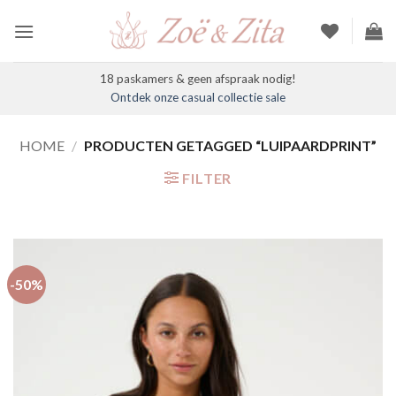
Ga
naar
inhoud
18 paskamers & geen afspraak nodig!
Ontdek onze casual collectie sale
HOME
/
PRODUCTEN GETAGGED “LUIPAARDPRINT”
FILTER
-50%