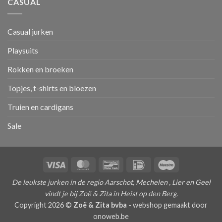
CASUAL
Casual jurken
Playsuits
Rokken en broeken
Topjes, t-shirts en bloezen
Truien en cardigans
Sale
Visa
MasterCard
Bancontact
IDeal
Maestro
De leukste jurken in de regio Aarschot, Mechelen , Lier en Geel
vindt je bij Zoë & Zita in Heist op den Berg.
Copyright 2026 ©
Zoë & Zita bvba
-
webshop gemaakt door
onoweb.be