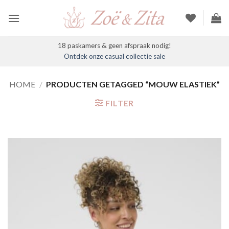
Ga
naar
inhoud
18 paskamers & geen afspraak nodig!
Ontdek onze casual collectie sale
HOME
/
PRODUCTEN GETAGGED “MOUW ELASTIEK”
FILTER