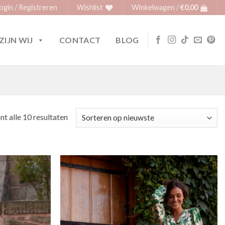
ogin / Registreren
Wishlist
Winkelwagen /
€
0,00
ZIJN WIJ
CONTACT
BLOG
Gesorteerd
nt alle 10 resultaten
op
nieuwste