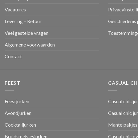
Vacatures
Privacyinstell
Levering – Retour
Geschiedenis 
Veel gestelde vragen
Toestemminge
Algemene voorwaarden
Contact
FEEST
CASUAL CH
Feestjurken
Casual chic ju
Avondjurken
Casual chic j
Cocktailjurken
Mantelpakjes 
Bruidsmeisjesjurken
Casual chic o