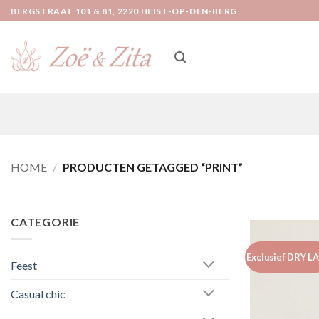
Ga
BERGSTRAAT 101 & 81, 2220 HEIST-OP-DEN-BERG
naar
inhoud
HOME
/
PRODUCTEN GETAGGED “PRINT”
CATEGORIE
Exclusief DRY L
Feest
Casual chic