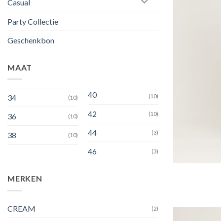
Casual
Party Collectie
Geschenkbon
MAAT
40
34
(10)
(10)
42
(10)
36
(10)
44
(3)
38
(10)
46
(3)
MERKEN
CREAM
(2)