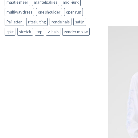
maatje meer
mantelpakjes
midi-jurk
multiwaydress
one shoulder
open rug
Pailletten
ritssluiting
ronde hals
satijn
split
stretch
top
v-hals
zonder mouw