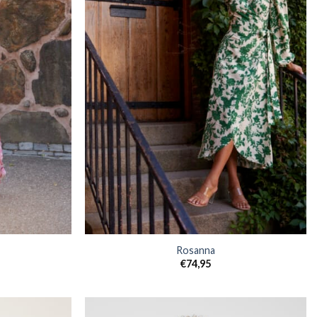
Rosanna
€
74,95