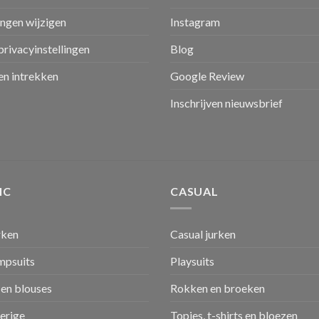
ingen wijzigen
Instagram
privacyinstellingen
Blog
n intrekken
Google Review
Inschrijven nieuwsbrief
IC
CASUAL
rken
Casual jurken
umpsuits
Playsuits
en blouses
Rokken en broeken
verige
Topjes, t-shirts en bloezen