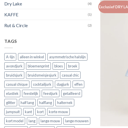
Dry Lake
(4)
Exclusief DRY L
KAFFE
(1)
Rut & Circle
(2)
TAGS
A-lijn
alleen in winkel
asymmetrische halslijn
avondjurk
bloemenprint
bloes
broek
bruidsjurk
bruidsmeisjesjurk
casual chic
casual chique
cocktailjurk
dagjurk
effen
elastiek
feestelijk
feestjurk
getailleerd
glitter
half lang
halflang
halternek
jumpsuit
kant
kort
korte mouw
kort model
lang
lange mouw
lange mouwen