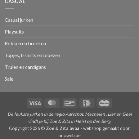
CASUAL
Casual jurken
Playsuits
Rokken en broeken
Topjes, t-shirts en bloezen
Truien en cardigans
Sale
Visa
MasterCard
Bancontact
IDeal
Maestro
De leukste jurken in de regio Aarschot, Mechelen , Lier en Geel
vindt je bij Zoë & Zita in Heist op den Berg.
Copyright 2026 ©
Zoë & Zita bvba
-
webshop gemaakt door
onoweb.be