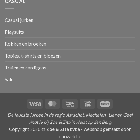
CASUAL
Casual jurken
Playsuits
Rokken en broeken
Topjes, t-shirts en bloezen
Truien en cardigans
Sale
Visa
MasterCard
Bancontact
IDeal
Maestro
De leukste jurken in de regio Aarschot, Mechelen , Lier en Geel
vindt je bij Zoë & Zita in Heist op den Berg.
Copyright 2026 ©
Zoë & Zita bvba
-
webshop gemaakt door
onoweb.be