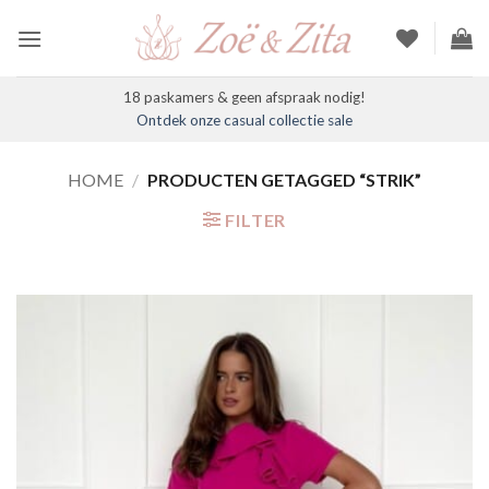
Ga
naar
inhoud
18 paskamers & geen afspraak nodig!
Ontdek onze casual collectie sale
HOME
/
PRODUCTEN GETAGGED “STRIK”
FILTER