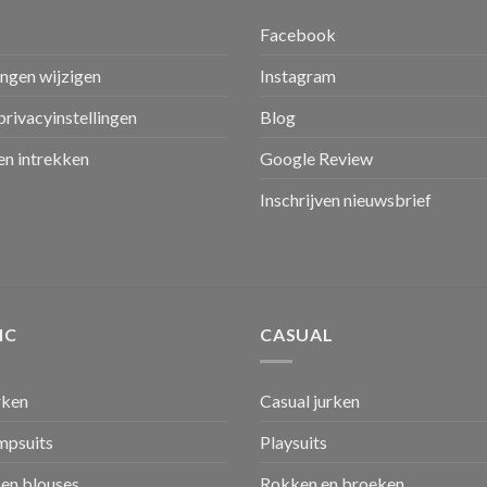
Facebook
ingen wijzigen
Instagram
privacyinstellingen
Blog
n intrekken
Google Review
Inschrijven nieuwsbrief
IC
CASUAL
rken
Casual jurken
umpsuits
Playsuits
en blouses
Rokken en broeken