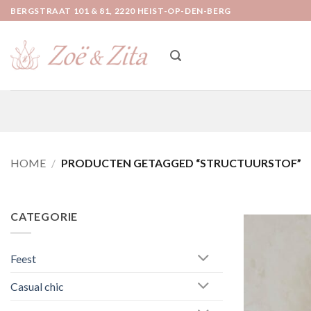
Ga
BERGSTRAAT 101 & 81, 2220 HEIST-OP-DEN-BERG
naar
inhoud
HOME
/
PRODUCTEN GETAGGED “STRUCTUURSTOF”
CATEGORIE
Feest
Casual chic