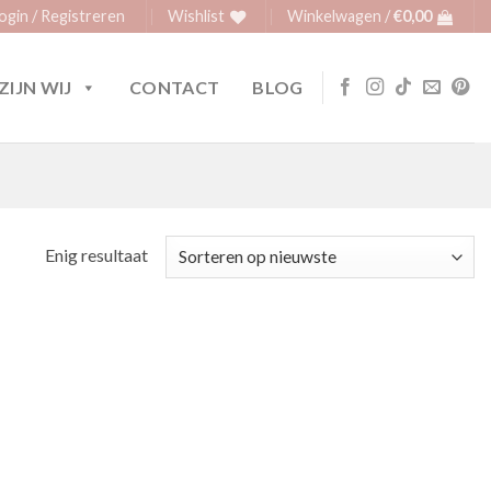
ogin / Registreren
Wishlist
Winkelwagen /
€
0,00
ZIJN WIJ
CONTACT
BLOG
Enig resultaat