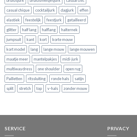
bruidsjurk
bruidsmeisjesjurk
casual chic
casual chique
cocktailjurk
dagjurk
effen
elastiek
feestelijk
feestjurk
getailleerd
glitter
half lang
halflang
halternek
jumpsuit
kant
kort
korte mouw
kort model
lang
lange mouw
lange mouwen
maatje meer
mantelpakjes
midi-jurk
multiwaydress
one shoulder
open rug
Pailletten
ritssluiting
ronde hals
satijn
split
stretch
top
v-hals
zonder mouw
SERVICE
PRIVACY