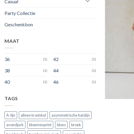
Casual
Party Collectie
Geschenkbon
MAAT
36
42
(1)
(1)
38
44
(1)
(1)
40
46
(1)
(1)
TAGS
A-lijn
alleen in winkel
asymmetrische halslijn
avondjurk
bloemenprint
bloes
broek