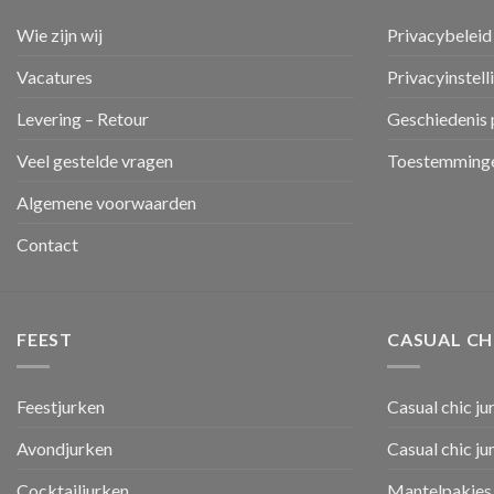
Wie zijn wij
Privacybeleid
Vacatures
Privacyinstell
Levering – Retour
Geschiedenis 
Veel gestelde vragen
Toestemminge
Algemene voorwaarden
Contact
FEEST
CASUAL CH
Feestjurken
Casual chic ju
Avondjurken
Casual chic j
Cocktailjurken
Mantelpakjes 