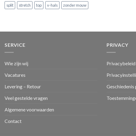
split
stretch
top
v-hals
zonder mouw
SERVICE
PRIVACY
Wie zijn wij
Privacybeleid
Vacatures
Privacyinstell
Levering – Retour
Geschiedenis 
Veel gestelde vragen
Toestemminge
Algemene voorwaarden
Contact