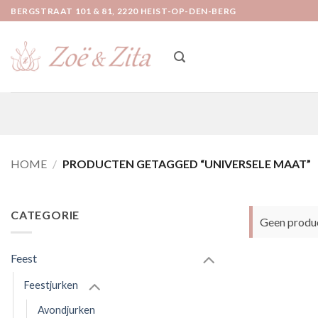
Ga
BERGSTRAAT 101 & 81, 2220 HEIST-OP-DEN-BERG
naar
inhoud
HOME
/
PRODUCTEN GETAGGED “UNIVERSELE MAAT”
CATEGORIE
Geen produc
Feest
Feestjurken
Avondjurken