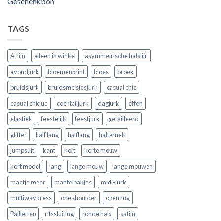
Geschenkbon
TAGS
A-lijn
alleen in winkel
asymmetrische halslijn
avondjurk
bloemenprint
bloes
broek
bruidsjurk
bruidsmeisjesjurk
casual chic
casual chique
cocktailjurk
dagjurk
effen
elastiek
feestelijk
feestjurk
getailleerd
glitter
half lang
halflang
halternek
jumpsuit
kant
kort
korte mouw
kort model
lang
lange mouw
lange mouwen
maatje meer
mantelpakjes
midi-jurk
multiwaydress
one shoulder
open rug
Pailletten
ritssluiting
ronde hals
satijn