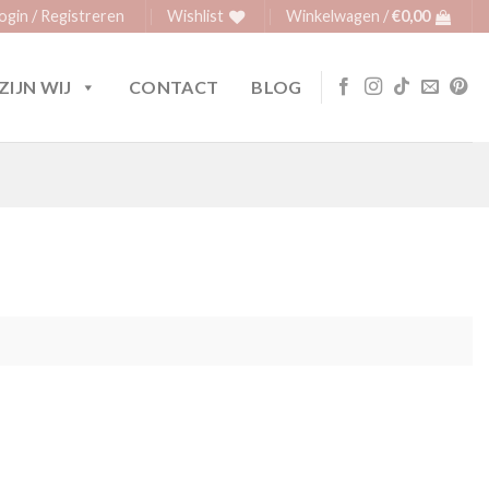
ogin / Registreren
Wishlist
Winkelwagen /
€
0,00
ZIJN WIJ
CONTACT
BLOG