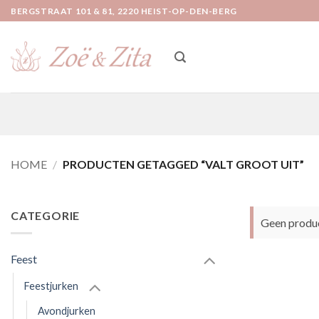
Ga
BERGSTRAAT 101 & 81, 2220 HEIST-OP-DEN-BERG
naar
inhoud
HOME
/
PRODUCTEN GETAGGED “VALT GROOT UIT”
CATEGORIE
Geen produc
Feest
Feestjurken
Avondjurken