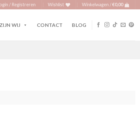
ogin / Registreren
Wishlist
Winkelwagen /
€
0,00
ZIJN WIJ
CONTACT
BLOG