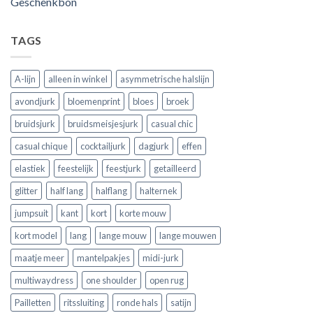
Geschenkbon
TAGS
A-lijn
alleen in winkel
asymmetrische halslijn
avondjurk
bloemenprint
bloes
broek
bruidsjurk
bruidsmeisjesjurk
casual chic
casual chique
cocktailjurk
dagjurk
effen
elastiek
feestelijk
feestjurk
getailleerd
glitter
half lang
halflang
halternek
jumpsuit
kant
kort
korte mouw
kort model
lang
lange mouw
lange mouwen
maatje meer
mantelpakjes
midi-jurk
multiwaydress
one shoulder
open rug
Pailletten
ritssluiting
ronde hals
satijn