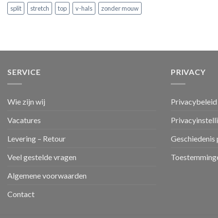
split
stretch
top
v-hals
zonder mouw
SERVICE
PRIVACY
Wie zijn wij
Privacybeleid
Vacatures
Privacyinstell
Levering – Retour
Geschiedenis 
Veel gestelde vragen
Toestemminge
Algemene voorwaarden
Contact