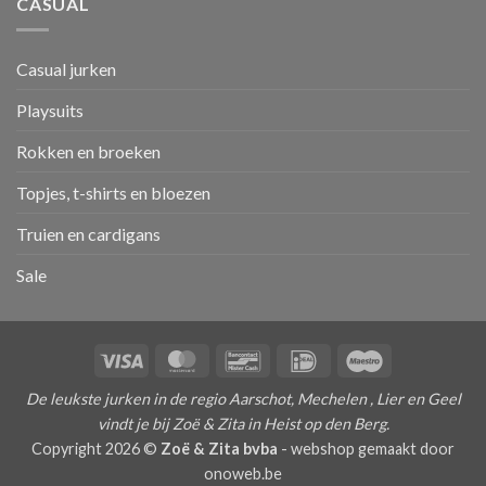
CASUAL
Casual jurken
Playsuits
Rokken en broeken
Topjes, t-shirts en bloezen
Truien en cardigans
Sale
Visa
MasterCard
Bancontact
IDeal
Maestro
De leukste jurken in de regio Aarschot, Mechelen , Lier en Geel
vindt je bij Zoë & Zita in Heist op den Berg.
Copyright 2026 ©
Zoë & Zita bvba
-
webshop gemaakt door
onoweb.be