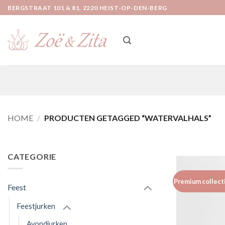
Ga
BERGSTRAAT 101 & 81, 2220 HEIST-OP-DEN-BERG
naar
inhoud
HOME
/
PRODUCTEN GETAGGED “WATERVALHALS”
CATEGORIE
Premium collect
Feest
Feestjurken
Avondjurken