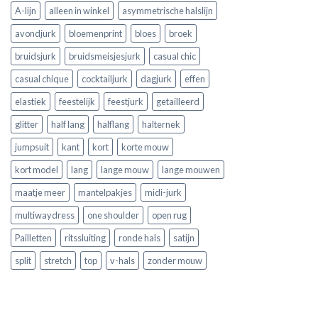
A-lijn
alleen in winkel
asymmetrische halslijn
avondjurk
bloemenprint
bloes
broek
bruidsjurk
bruidsmeisjesjurk
casual chic
casual chique
cocktailjurk
dagjurk
effen
elastiek
feestelijk
feestjurk
getailleerd
glitter
half lang
halflang
halternek
jumpsuit
kant
kort
korte mouw
kort model
lang
lange mouw
lange mouwen
maatje meer
mantelpakjes
midi-jurk
multiwaydress
one shoulder
open rug
Pailletten
ritssluiting
ronde hals
satijn
split
stretch
top
v-hals
zonder mouw