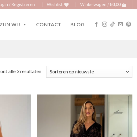
ogin / Registreren
Wishlist
Winkelwagen /
€
0,00
ZIJN WIJ
CONTACT
BLOG
Gesorteerd
ont alle 3 resultaten
op
nieuwste