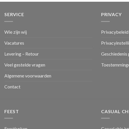
SERVICE
PRIVACY
Wie zijn wij
Privacybeleid
Vacatures
Privacyinstell
Levering – Retour
Geschiedenis 
Veel gestelde vragen
Toestemminge
Algemene voorwaarden
Contact
FEEST
CASUAL CH
Feestjurken
Casual chic ju