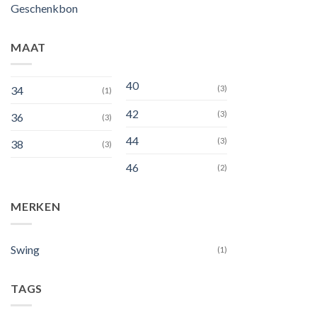
Geschenkbon
MAAT
40
34
(3)
(1)
42
(3)
36
(3)
44
(3)
38
(3)
46
(2)
MERKEN
Swing
(1)
TAGS