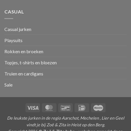
CASUAL
Casual jurken
Playsuits
Rokken en broeken
Topjes, t-shirts en bloezen
Truien en cardigans
Sale
Visa
MasterCard
Bancontact
IDeal
Maestro
De leukste jurken in de regio Aarschot, Mechelen , Lier en Geel
vindt je bij Zoë & Zita in Heist op den Berg.