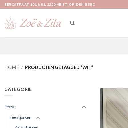
Ga
BERGSTRAAT 101 & 81, 2220 HEIST-OP-DEN-BERG
naar
inhoud
HOME
/
PRODUCTEN GETAGGED “WIT”
CATEGORIE
Feest
Feestjurken
Avondjurken