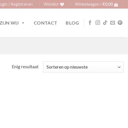
ogin / Registreren
Wishlist
Winkelwagen /
€
0,00
ZIJN WIJ
CONTACT
BLOG
Enig resultaat