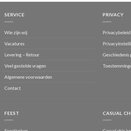
SERVICE
PRIVACY
Wie zijn wij
Privacybeleid
Vacatures
Privacyinstell
Levering – Retour
Geschiedenis 
Veel gestelde vragen
Toestemminge
Algemene voorwaarden
Contact
FEEST
CASUAL CH
Feestjurken
Casual chic ju