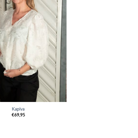
Kapiva
€
69,95