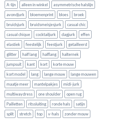
A-lijn
alleen in winkel
asymmetrische halslijn
avondjurk
bloemenprint
bloes
broek
bruidsjurk
bruidsmeisjesjurk
casual chic
casual chique
cocktailjurk
dagjurk
effen
elastiek
feestelijk
feestjurk
getailleerd
glitter
half lang
halflang
halternek
jumpsuit
kant
kort
korte mouw
kort model
lang
lange mouw
lange mouwen
maatje meer
mantelpakjes
midi-jurk
multiwaydress
one shoulder
open rug
Pailletten
ritssluiting
ronde hals
satijn
split
stretch
top
v-hals
zonder mouw