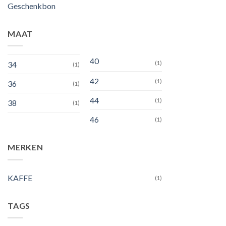
Geschenkbon
MAAT
40
34
(1)
(1)
42
(1)
36
(1)
44
(1)
38
(1)
46
(1)
MERKEN
KAFFE
(1)
TAGS