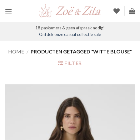
Ga
naar
inhoud
18 paskamers & geen afspraak nodig!
Ontdek onze casual collectie sale
HOME
/
PRODUCTEN GETAGGED “WITTE BLOUSE”
FILTER