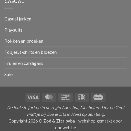
CASUAL
Casual jurken
Playsuits
Rokken en broeken
Topjes, t-shirts en bloezen
Truien en cardigans
Sale
Visa
MasterCard
Bancontact
IDeal
Maestro
De leukste jurken in de regio Aarschot, Mechelen , Lier en Geel
vindt je bij Zoë & Zita in Heist op den Berg.
Copyright 2026 ©
Zoë & Zita bvba
-
webshop gemaakt door
onoweb.be