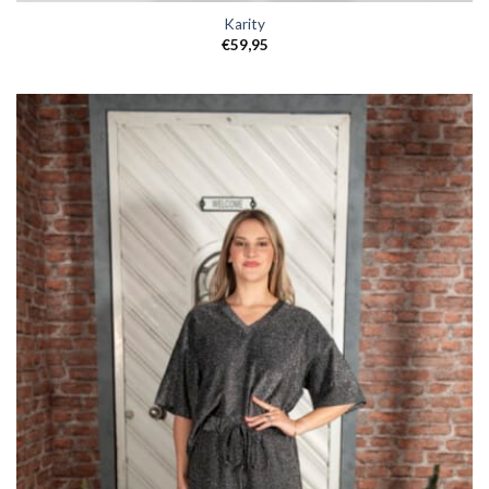
Karity
€
59,95