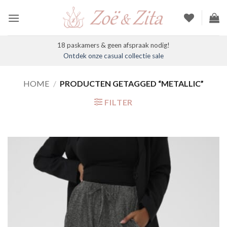
Ga
naar
inhoud
18 paskamers & geen afspraak nodig!
Ontdek onze casual collectie sale
HOME
/
PRODUCTEN GETAGGED “METALLIC”
FILTER