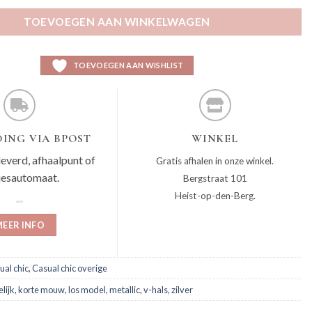
TOEVOEGEN AAN WINKELWAGEN
TOEVOEGEN AAN WISHLIST
ING VIA BPOST
WINKEL
leverd, afhaalpunt of
Gratis afhalen in onze winkel.
jesautomaat.
Bergstraat 101
Heist-op-den-Berg.
EER INFO
ual chic
,
Casual chic overige
elijk
,
korte mouw
,
los model
,
metallic
,
v-hals
,
zilver