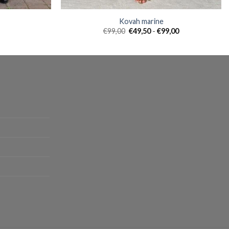
Kovah marine
Prijsklasse:
€
99,00
€
49,50
-
€
99,00
€49,50
tot
€99,00