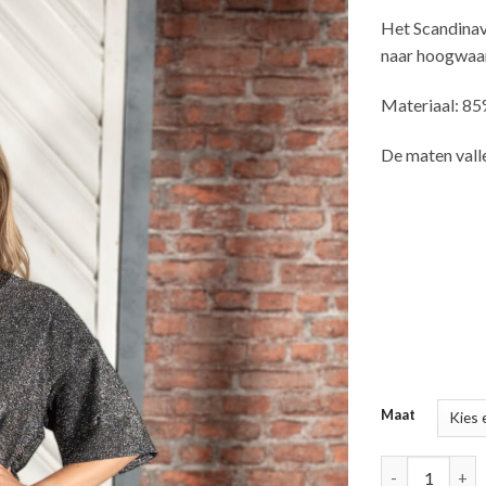
Het Scandina
naar hoogwaard
Materiaal: 85
De maten vall
Maat
Karita aantal