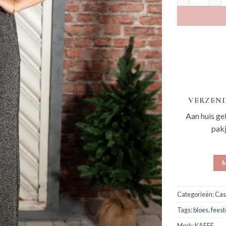
VERZEND
Aan huis ge
pak
M
Categorieën:
Cas
Tags:
bloes
,
feest
Merk:
KAFFE