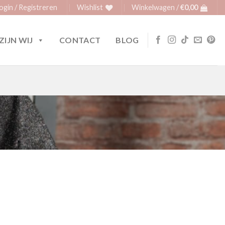
ogin / Registreren
Wishlist
Winkelwagen /
€
0,00
ZIJN WIJ
CONTACT
BLOG