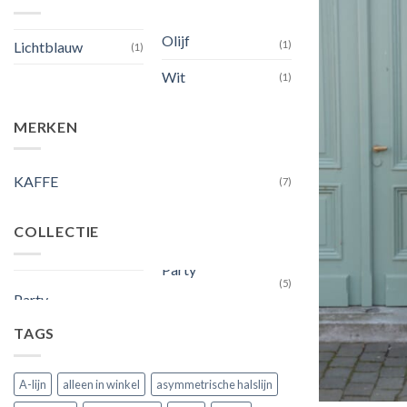
Olijf
Lichtblauw
(1)
(1)
Wit
(1)
MERKEN
KAFFE
(7)
COLLECTIE
(5)
Party
TAGS
A-lijn
alleen in winkel
asymmetrische halslijn