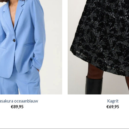
asakura oceaanblauw
Kagrit
€
89,95
€
69,95