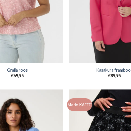
Gralia roos
Kasakura framboo
€
69,95
€
89,95
Merk: 'KAFFE'