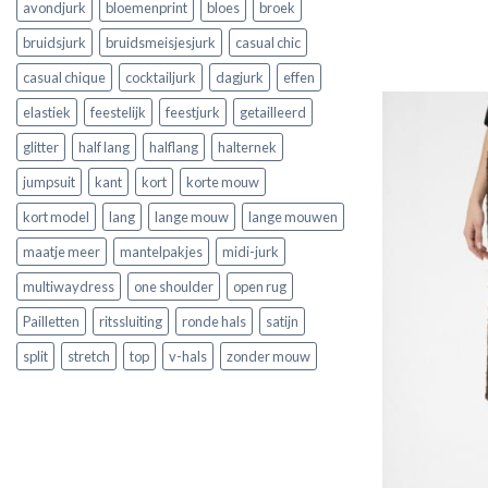
avondjurk
bloemenprint
bloes
broek
bruidsjurk
bruidsmeisjesjurk
casual chic
casual chique
cocktailjurk
dagjurk
effen
elastiek
feestelijk
feestjurk
getailleerd
glitter
half lang
halflang
halternek
jumpsuit
kant
kort
korte mouw
kort model
lang
lange mouw
lange mouwen
maatje meer
mantelpakjes
midi-jurk
multiwaydress
one shoulder
open rug
Pailletten
ritssluiting
ronde hals
satijn
split
stretch
top
v-hals
zonder mouw