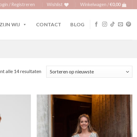
ogin / Registreren
Wishlist
Winkelwagen /
€
0,00
ZIJN WIJ
CONTACT
BLOG
Gesorteerd
nt alle 14 resultaten
op
nieuwste