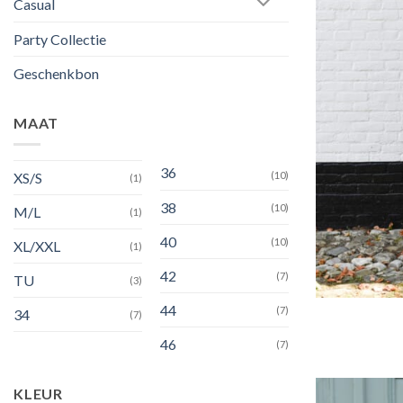
Casual
Party Collectie
Geschenkbon
MAAT
36
XS/S
(10)
(1)
38
(10)
M/L
(1)
40
(10)
XL/XXL
(1)
42
(7)
TU
(3)
44
(7)
34
(7)
46
(7)
KLEUR