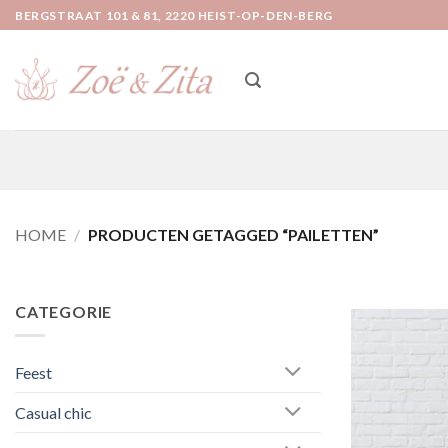
Ga
BERGSTRAAT 101 & 81, 2220 HEIST-OP-DEN-BERG
naar
inhoud
HOME
/
PRODUCTEN GETAGGED “PAILETTEN”
CATEGORIE
Feest
Casual chic