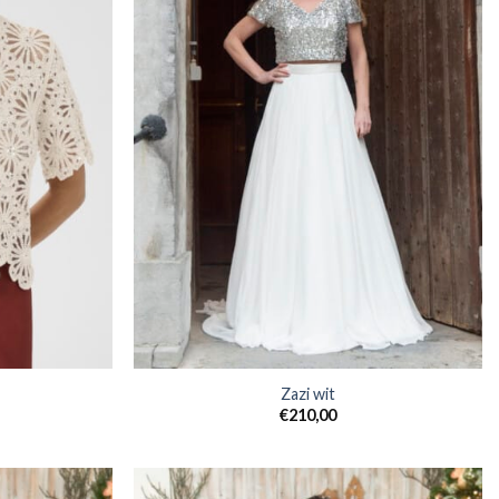
Zazi wit
€
210,00