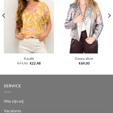
Kasafir
Donna zilver
€
44,95
€
22,48
€
69,00
SERVICE
Wie zijn wij
Vacatures