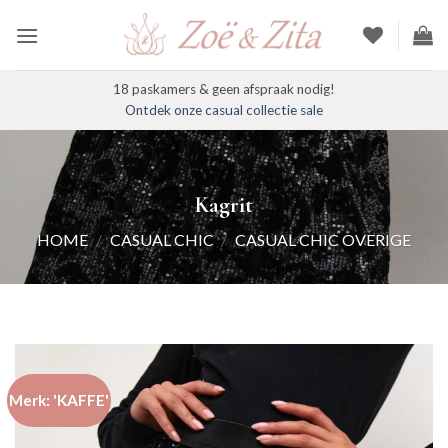
Ga
naar
inhoud
18 paskamers & geen afspraak nodig!
Ontdek onze casual collectie sale
Kagrit
HOME
/
CASUAL CHIC
/
CASUAL CHIC OVERIGE
Merk: 'KAFFE'