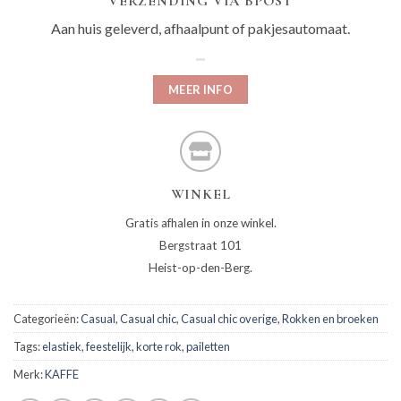
VERZENDING VIA BPOST
Aan huis geleverd, afhaalpunt of pakjesautomaat.
MEER INFO
WINKEL
Gratis afhalen in onze winkel.
Bergstraat 101
Heist-op-den-Berg.
Categorieën:
Casual
,
Casual chic
,
Casual chic overige
,
Rokken en broeken
Tags:
elastiek
,
feestelijk
,
korte rok
,
pailetten
Merk:
KAFFE