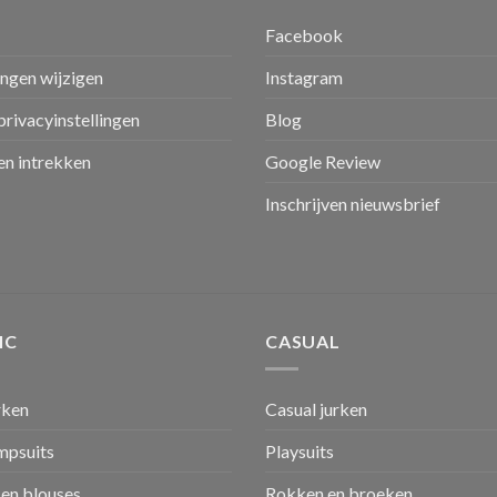
Facebook
ingen wijzigen
Instagram
privacyinstellingen
Blog
n intrekken
Google Review
Inschrijven nieuwsbrief
IC
CASUAL
rken
Casual jurken
umpsuits
Playsuits
en blouses
Rokken en broeken