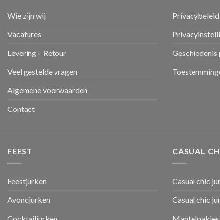
Wie zijn wij
Privacybeleid
Vacatures
Privacyinstell
Levering – Retour
Geschiedenis 
Veel gestelde vragen
Toestemminge
Algemene voorwaarden
Contact
FEEST
CASUAL CH
Feestjurken
Casual chic ju
Avondjurken
Casual chic j
Cocktailjurken
Mantelpakjes 