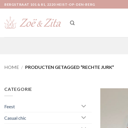
Ga
BERGSTRAAT 101 & 81, 2220 HEIST-OP-DEN-BERG
naar
inhoud
HOME
/
PRODUCTEN GETAGGED “RECHTE JURK”
CATEGORIE
Feest
Casual chic