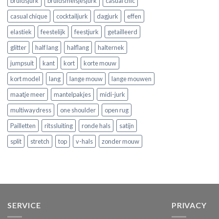
bruidsjurk
bruidsmeisjesjurk
casual chic
casual chique
cocktailjurk
dagjurk
effen
elastiek
feestelijk
feestjurk
getailleerd
glitter
half lang
halflang
halternek
jumpsuit
kant
kort
korte mouw
kort model
lang
lange mouw
lange mouwen
maatje meer
mantelpakjes
midi-jurk
multiwaydress
one shoulder
open rug
Pailletten
ritssluiting
ronde hals
satijn
split
stretch
top
v-hals
zonder mouw
SERVICE
PRIVACY