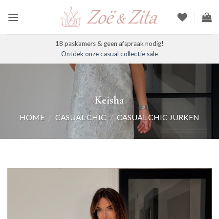
Ga
naar
inhoud
18 paskamers & geen afspraak nodig!
Ontdek onze casual collectie sale
Keisha
HOME
/
CASUAL CHIC
/
CASUAL CHIC JURKEN