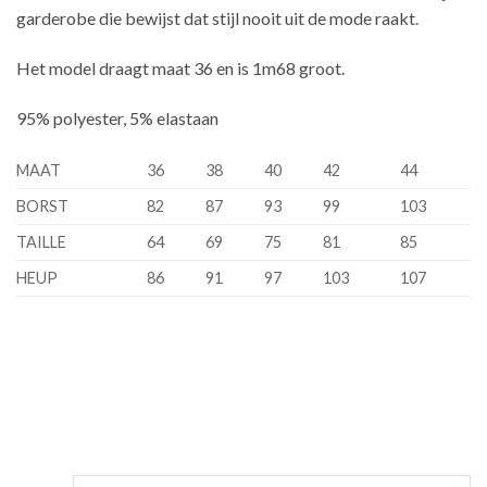
garderobe die bewijst dat stijl nooit uit de mode raakt.
Het model draagt maat 36 en is 1m68 groot.
95% polyester, 5% elastaan
MAAT
36
38
40
42
44
BORST
82
87
93
99
103
TAILLE
64
69
75
81
85
HEUP
86
91
97
103
107