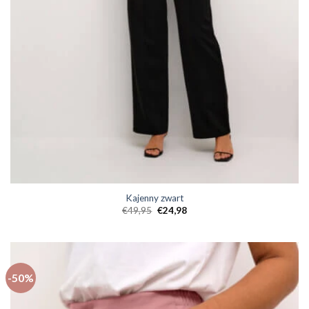
Kajenny zwart
€
49,95
€
24,98
-50%