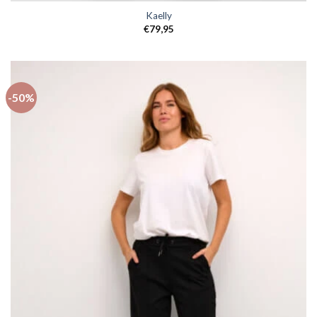
Kaelly
€
79,95
-50%