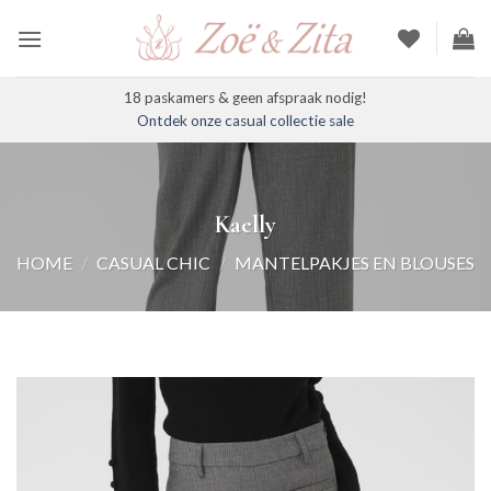
Ga
naar
inhoud
18 paskamers & geen afspraak nodig!
Ontdek onze casual collectie sale
Kaelly
HOME
/
CASUAL CHIC
/
MANTELPAKJES EN BLOUSES