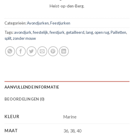
Heist-op-den-Berg.
Categorieën:
Avondjurken
,
Feestjurken
Tags:
avondjurk
,
feestelijk
,
feestjurk
,
getailleerd
,
lang
,
open rug
,
Pailletten
,
split
,
zonder mouw
AANVULLENDE INFORMATIE
BEOORDELINGEN (0)
KLEUR
Marine
MAAT
36, 38, 40