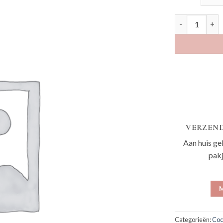
Aline bordeau
VERZEND
Aan huis ge
pak
M
Categorieën:
Coc