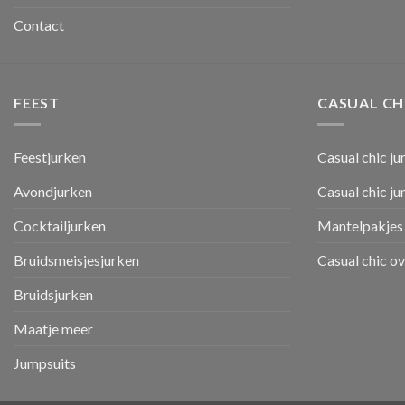
Contact
FEEST
CASUAL CH
Feestjurken
Casual chic ju
Avondjurken
Casual chic j
Cocktailjurken
Mantelpakjes 
Bruidsmeisjesjurken
Casual chic o
Bruidsjurken
Maatje meer
Jumpsuits