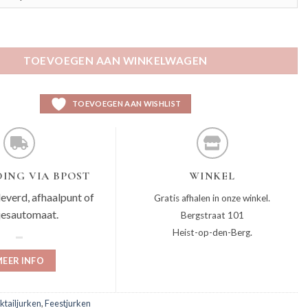
x aantal
TOEVOEGEN AAN WINKELWAGEN
TOEVOEGEN AAN WISHLIST
ING VIA BPOST
WINKEL
leverd, afhaalpunt of
Gratis afhalen in onze winkel.
jesautomaat.
Bergstraat 101
Heist-op-den-Berg.
EER INFO
ktailjurken
,
Feestjurken