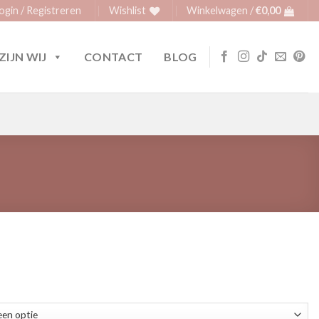
ogin / Registreren
Wishlist
Winkelwagen /
€
0,00
ZIJN WIJ
CONTACT
BLOG