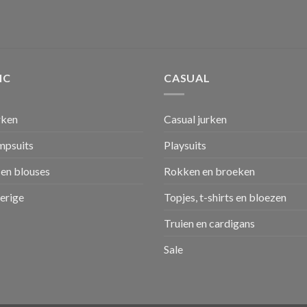
IC
CASUAL
rken
Casual jurken
umpsuits
Playsuits
en blouses
Rokken en broeken
verige
Topjes, t-shirts en bloezen
Truien en cardigans
Sale