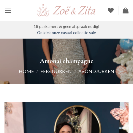
Ga
naar
inhoud
18 paskamers & geen afspraak nodig!
Ontdek onze casual collectie sale
Amonai champagne
HOME
/
FEESTJURKEN
/
AVONDJURKEN