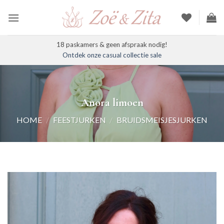
Ga
naar
inhoud
18 paskamers & geen afspraak nodig!
Ontdek onze casual collectie sale
Anora limoen
HOME
/
FEESTJURKEN
/
BRUIDSMEISJESJURKEN