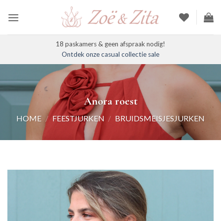
Ga
naar
inhoud
18 paskamers & geen afspraak nodig!
Ontdek onze casual collectie sale
Anora roest
HOME
/
FEESTJURKEN
/
BRUIDSMEISJESJURKEN