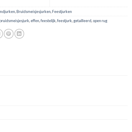
ndjurken
,
Bruidsmeisjesjurken
,
Feestjurken
bruidsmeisjesjurk
,
effen
,
feestelijk
,
feestjurk
,
getailleerd
,
open rug