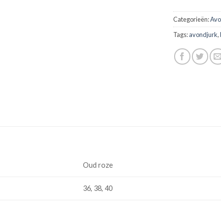
Categorieën:
Avo
Tags:
avondjurk
,
Oud roze
36, 38, 40