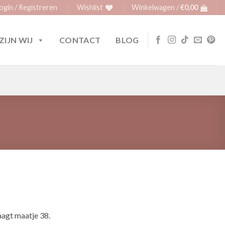
ogin / Registreren
Wishlist
Winkelwagen /
€
0,00
ZIJN WIJ
CONTACT
BLOG
agt maatje 38.