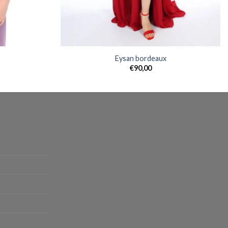
Eysan bordeaux
€
90,00