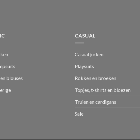
IC
CASUAL
rken
Casual jurken
umpsuits
Playsuits
en blouses
Rokken en broeken
verige
Topjes, t-shirts en bloezen
Truien en cardigans
Sale