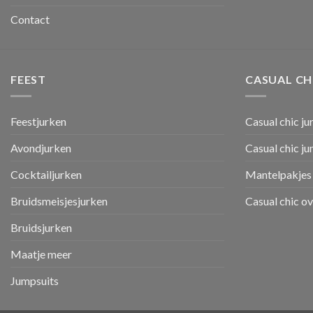
Contact
FEEST
CASUAL CH
Feestjurken
Casual chic ju
Avondjurken
Casual chic j
Cocktailjurken
Mantelpakjes 
Bruidsmeisjesjurken
Casual chic o
Bruidsjurken
Maatje meer
Jumpsuits