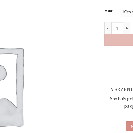
Maat
Arilaia oud ro
VERZEND
Aan huis ge
pak
M