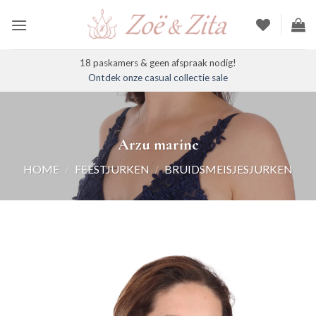
Ga
naar
inhoud
18 paskamers & geen afspraak nodig!
Ontdek onze casual collectie sale
Arzu marine
HOME
/
FEESTJURKEN
/
BRUIDSMEISJESJURKEN