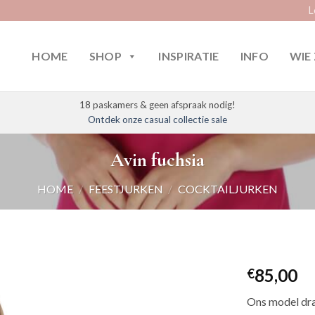
L
HOME
SHOP
INSPIRATIE
INFO
WIE 
18 paskamers & geen afspraak nodig!
Ontdek onze casual collectie sale
Avin fuchsia
HOME
/
FEESTJURKEN
/
COCKTAILJURKEN
85,00
€
Ons model dra