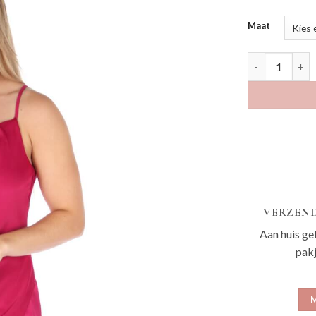
Maat
Avin fuchsia a
VERZEND
Aan huis ge
pak
M