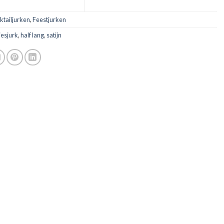
ktailjurken
,
Feestjurken
jesjurk
,
half lang
,
satijn