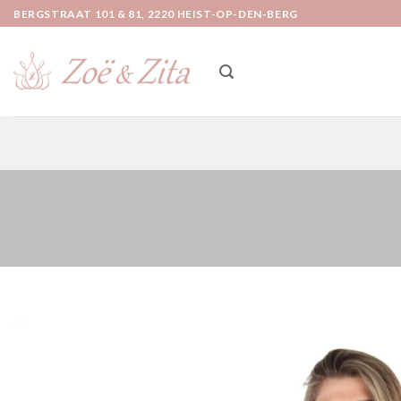
Ga
BERGSTRAAT 101 & 81, 2220 HEIST-OP-DEN-BERG
naar
inhoud