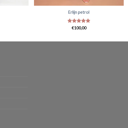
Erlijn petrol
Gewaardeerd
€
100,00
5
uit 5