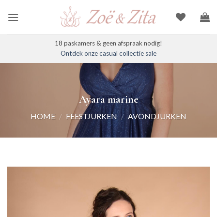
Ga
naar
inhoud
18 paskamers & geen afspraak nodig!
Ontdek onze casual collectie sale
Ayara marine
HOME
/
FEESTJURKEN
/
AVONDJURKEN