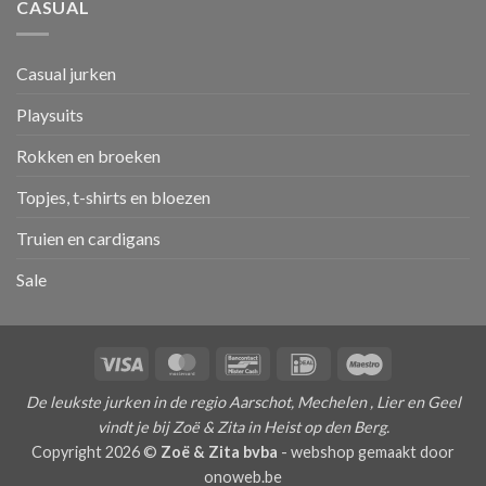
CASUAL
Casual jurken
Playsuits
Rokken en broeken
Topjes, t-shirts en bloezen
Truien en cardigans
Sale
Visa
MasterCard
Bancontact
IDeal
Maestro
De leukste jurken in de regio Aarschot, Mechelen , Lier en Geel
vindt je bij Zoë & Zita in Heist op den Berg.
Copyright 2026 ©
Zoë & Zita bvba
-
webshop gemaakt door
onoweb.be