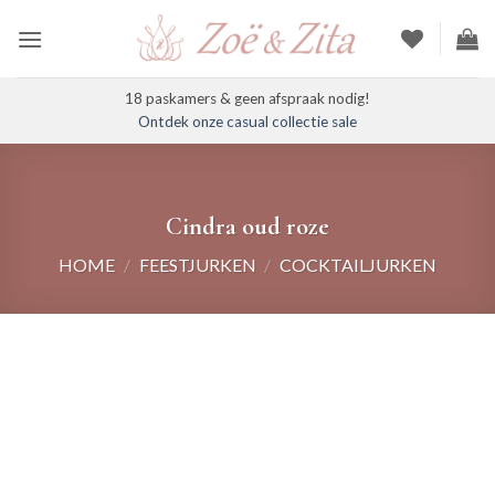
Ga
naar
inhoud
18 paskamers & geen afspraak nodig!
Ontdek onze casual collectie sale
Cindra oud roze
HOME
/
FEESTJURKEN
/
COCKTAILJURKEN