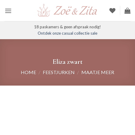
Ga
naar
inhoud
18 paskamers & geen afspraak nodig!
Ontdek onze casual collectie sale
Eliza zwart
HOME
/
FEESTJURKEN
/
MAATJE MEER