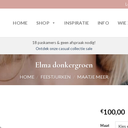
L
HOME
SHOP
INSPIRATIE
INFO
WIE 
18 paskamers & geen afspraak nodig!
Ontdek onze casual collectie sale
Elma donkergroen
HOME
/
FEESTJURKEN
/
MAATJE MEER
100,00
€
Maat