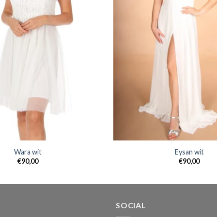
Wara wit
Eysan wit
€
90,00
€
90,00
SOCIAL