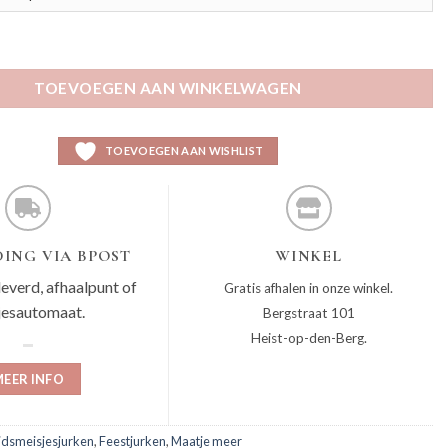
oen aantal
TOEVOEGEN AAN WINKELWAGEN
TOEVOEGEN AAN WISHLIST
ING VIA BPOST
WINKEL
leverd, afhaalpunt of
Gratis afhalen in onze winkel.
jesautomaat.
Bergstraat 101
Heist-op-den-Berg.
EER INFO
idsmeisjesjurken
,
Feestjurken
,
Maatje meer