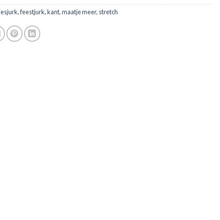
jesjurk
,
feestjurk
,
kant
,
maatje meer
,
stretch