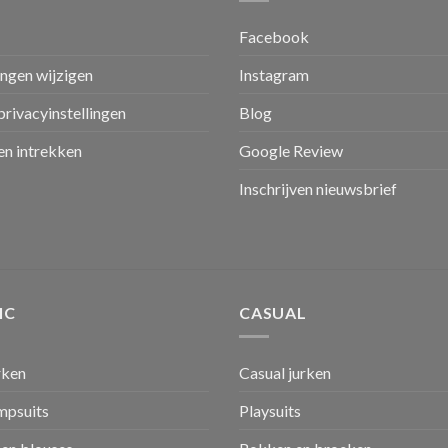
Facebook
ingen wijzigen
Instagram
privacyinstellingen
Blog
n intrekken
Google Review
Inschrijven nieuwsbrief
IC
CASUAL
rken
Casual jurken
umpsuits
Playsuits