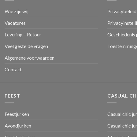
Wie zijn wij
Privacybeleid
Vacatures
Privacyinstell
Levering – Retour
Geschiedenis 
Veel gestelde vragen
Toestemminge
Algemene voorwaarden
Contact
FEEST
CASUAL CH
Feestjurken
Casual chic ju
Avondjurken
Casual chic j