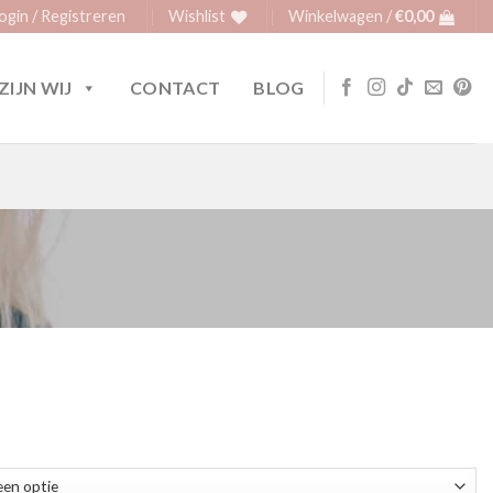
ogin / Registreren
Wishlist
Winkelwagen /
€
0,00
ZIJN WIJ
CONTACT
BLOG