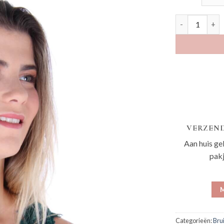
Elma donkergr
VERZEND
Aan huis ge
pak
M
Categorieën:
Bru