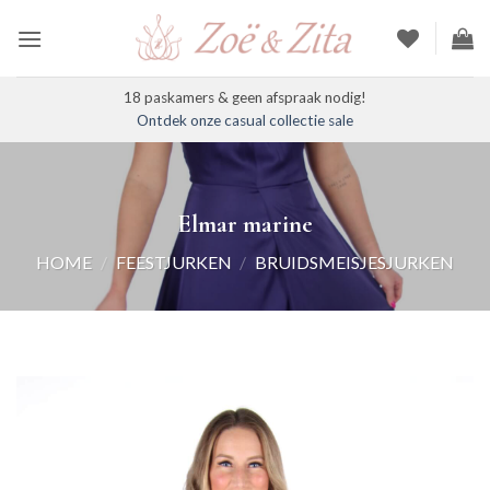
Ga
naar
inhoud
18 paskamers & geen afspraak nodig!
Ontdek onze casual collectie sale
Elmar marine
HOME
/
FEESTJURKEN
/
BRUIDSMEISJESJURKEN