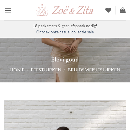
Ga
naar
inhoud
18 paskamers & geen afspraak nodig!
Ontdek onze casual collectie sale
Elovi goud
HOME
/
FEESTJURKEN
/
BRUIDSMEISJESJURKEN