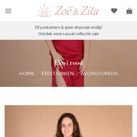
Ga
naar
inhoud
18 paskamers & geen afspraak nodig!
Ontdek onze casual collectie sale
Elovi rood
HOME
/
FEESTJURKEN
/
AVONDJURKEN