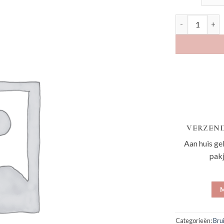
Emelien salie 
VERZEND
Aan huis ge
pak
M
Categorieën:
Bru