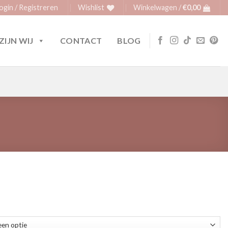
ogin / Registreren
Wishlist
Winkelwagen /
€
0,00
ZIJN WIJ
CONTACT
BLOG