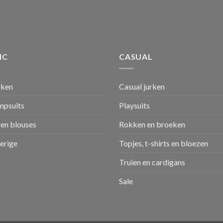
IC
CASUAL
rken
Casual jurken
umpsuits
Playsuits
en blouses
Rokken en broeken
verige
Topjes, t-shirts en bloezen
Truien en cardigans
Sale