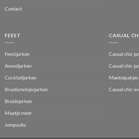
Contact
FEEST
CASUAL CH
Feestjurken
Casual chic ju
Avondjurken
Casual chic j
Cocktailjurken
Mantelpakjes 
Bruidsmeisjesjurken
Casual chic o
Bruidsjurken
Maatje meer
Jumpsuits