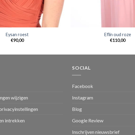
Eysan roest
Eflin oud roze
€
90,00
€
110,00
SOCIAL
Facebook
ingen wijzigen
Instagram
privacyinstellingen
Blog
n intrekken
Google Review
Inschrijven nieuwsbrief