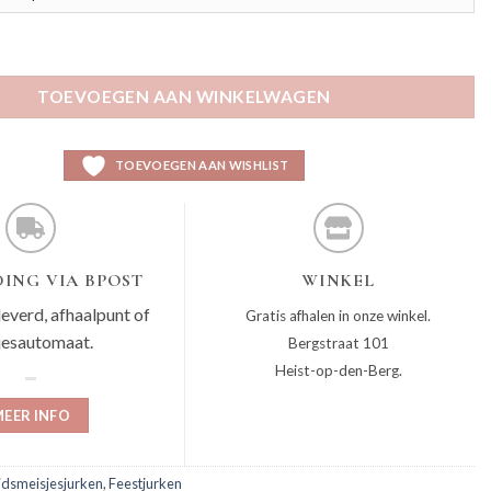
aantal
TOEVOEGEN AAN WINKELWAGEN
TOEVOEGEN AAN WISHLIST
ING VIA BPOST
WINKEL
leverd, afhaalpunt of
Gratis afhalen in onze winkel.
jesautomaat.
Bergstraat 101
Heist-op-den-Berg.
EER INFO
idsmeisjesjurken
,
Feestjurken