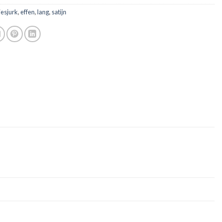
jesjurk
,
effen
,
lang
,
satijn