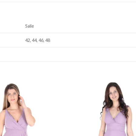
Salie
42, 44, 46, 48