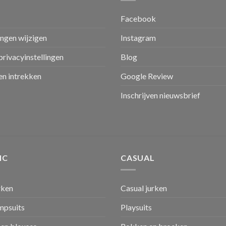
Facebook
ingen wijzigen
Instagram
privacyinstellingen
Blog
n intrekken
Google Review
Inschrijven nieuwsbrief
IC
CASUAL
rken
Casual jurken
umpsuits
Playsuits