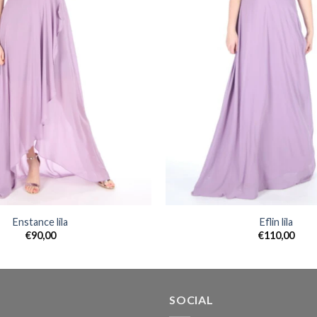
Enstance lila
Eflin lila
€
90,00
€
110,00
SOCIAL