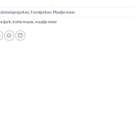
idsmeisjesjurken
,
Feestjurken
,
Maatje meer
jesjurk
,
korte mouw
,
maatje meer