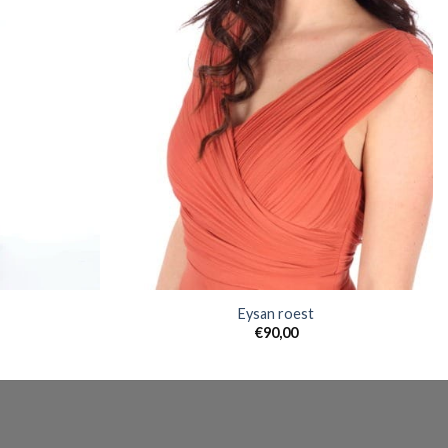
Eysan roest
€
90,00