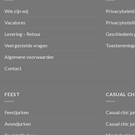
Wie zijn wij
Privacybeleid
Vacatures
Privacyinstell
Levering – Retour
Geschiedenis 
Veel gestelde vragen
Toestemminge
Algemene voorwaarden
Contact
FEEST
CASUAL CH
Feestjurken
Casual chic ju
Avondjurken
Casual chic j