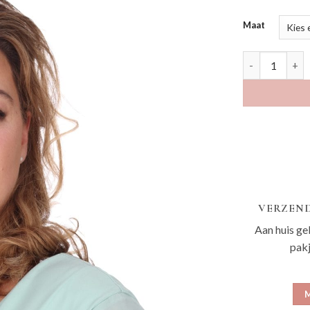
Maat
Erva salie aant
VERZEND
Aan huis ge
pak
M