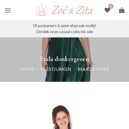
Ga
naar
inhoud
18 paskamers & geen afspraak nodig!
Ontdek onze casual collectie sale
Etala donkergroen
HOME
/
FEESTJURKEN
/
MAATJE MEER