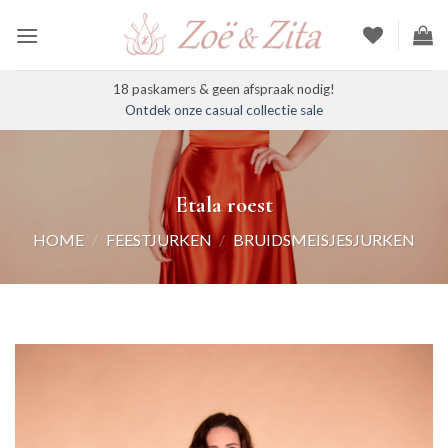
Ga
naar
inhoud
18 paskamers & geen afspraak nodig!
Ontdek onze casual collectie sale
Etala roest
HOME
/
FEESTJURKEN
/
BRUIDSMEISJESJURKEN