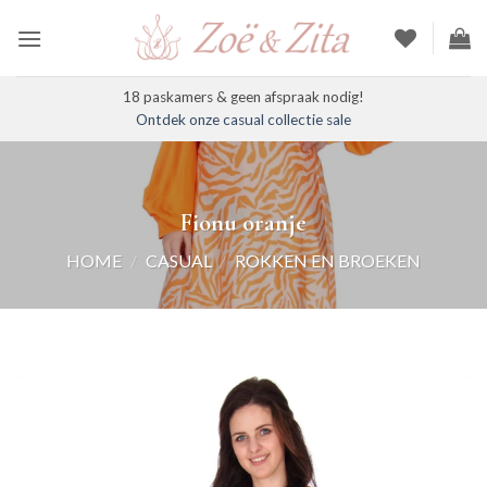
Ga
naar
inhoud
18 paskamers & geen afspraak nodig!
Ontdek onze casual collectie sale
Fionu oranje
HOME
/
CASUAL
/
ROKKEN EN BROEKEN