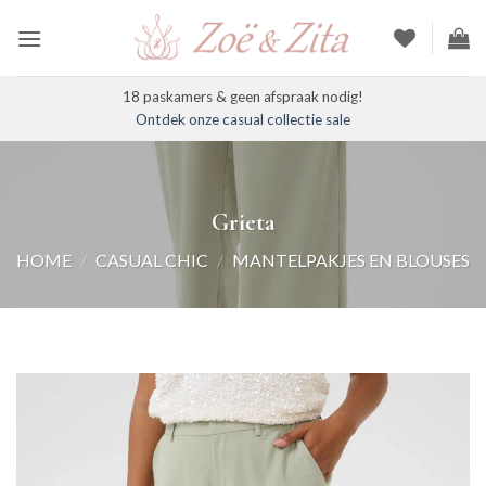
Ga
naar
inhoud
18 paskamers & geen afspraak nodig!
Ontdek onze casual collectie sale
Grieta
HOME
/
CASUAL CHIC
/
MANTELPAKJES EN BLOUSES